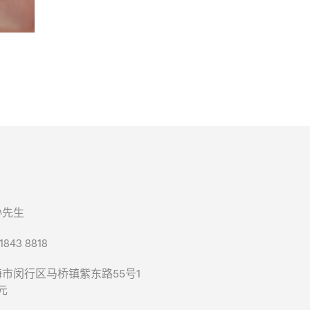
孙先生
843 8818
市闵行区马桥镇紫东路55号1
元