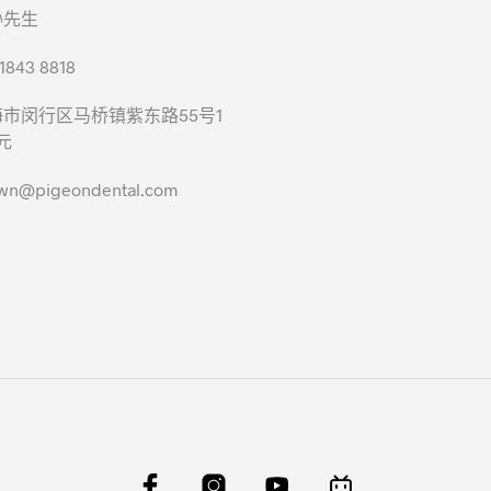
孙先生
843 8818
市闵行区马桥镇紫东路55号1
元
@pigeondental.com